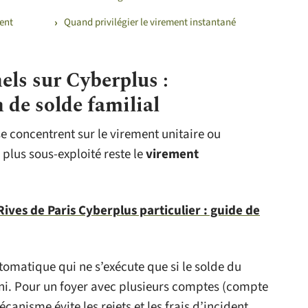
ent
Quand privilégier le virement instantané
ls sur Cyberplus :
 de solde familial
se concentrent sur le virement unitaire ou
plus sous-exploité reste le
virement
ves de Paris Cyberplus particulier : guide de
tomatique qui ne s’exécute que si le solde du
ni. Pour un foyer avec plusieurs comptes (compte
écanisme évite les rejets et les frais d’incident.