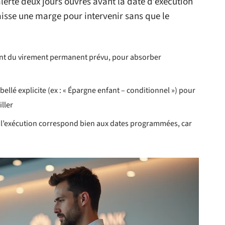
erte deux jours ouvrés avant la date d’exécution
isse une marge pour intervenir sans que le
tant du virement permanent prévu, pour absorber
llé explicite (ex : « Épargne enfant – conditionnel ») pour
ller
e l’exécution correspond bien aux dates programmées, car