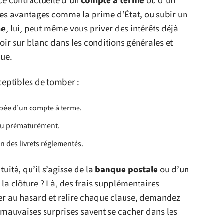
ce contractuelle d’un
compte à terme
ou d’un
 des avantages comme la prime d’État, ou subir un
me
, lui, peut même vous priver des intérêts déjà
oir sur blanc dans les conditions générales et
que.
ceptibles de tomber :
cipée d’un compte à terme.
mpu prématurément.
on des livrets réglementés.
uité, qu’il s’agisse de la
banque postale
ou d’un
 la clôture ? Là, des frais supplémentaires
ser au hasard et relire chaque clause, demandez
es mauvaises surprises savent se cacher dans les