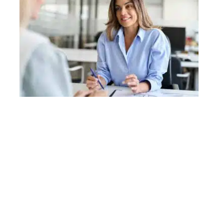
ACTU
Dans quels cas les dirigeants peuvent être admissibles
à une assurance chômage ?
Contact
Mentions Légales
Sitemap
© 2025 | partenaire-financier.com