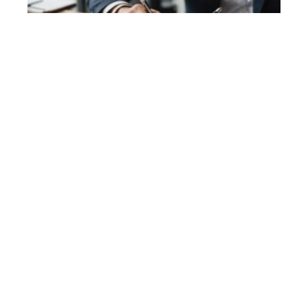
ACTU
Comprendre les logiciels erp : clés pour réussir
votre gestion
Contact
Mentions Légales
Sitemap
© 2025 | partenaire-financier.com